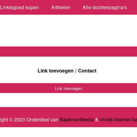
Linktegoed kopen
Artikelen
Alle dochterpagina's
Link toevoegen
Contact
Link toevoegen
ight © 2023 Onderdeel van
BaakmanMedia
&
Vrolijk Internet S