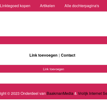
Linktegoed kopen
Artikelen
Alle dochterpagina's
Link toevoegen
Contact
Link toevoegen
ight © 2023 Onderdeel van
BaakmanMedia
&
Vrolijk Internet S